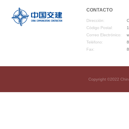
CONTACTO
Dirección:
C
Código Postal:
1
Correo Electrónico:
w
Teléfono:
8
Fax:
8
Copyright ©2022 Chin