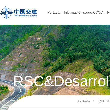
Portada
Información sobre CCCC
N
RSC&Desarroll
Portada
RSC&De