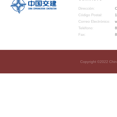
Dirección:
C
Código Postal:
1
Correo Electrónico:
w
Teléfono:
8
Fax:
8
Copyright ©2022 Chin