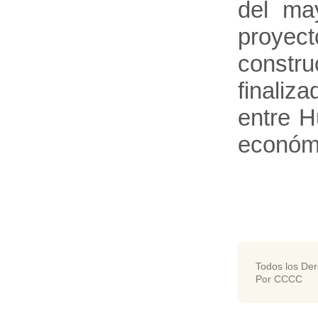
del ma
proyec
constru
finaliz
entre H
económic
Todos los De
Por CCCC