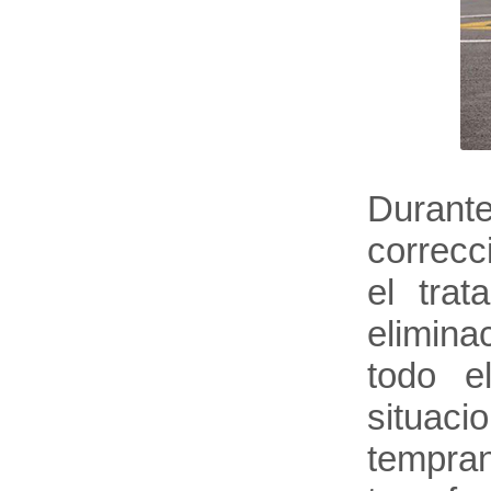
Durante
correcc
el trat
elimina
todo e
situaci
tempran