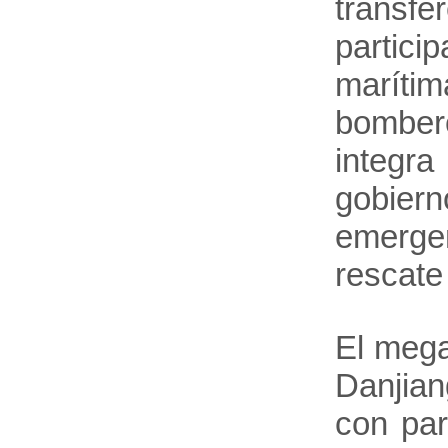
transf
partic
marítim
bombero
integr
gobier
emergen
rescate
El mega
Danjian
con par