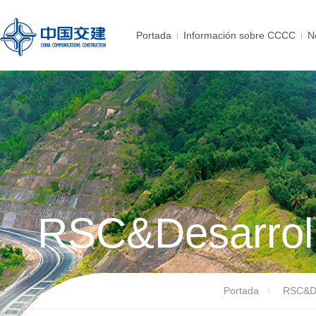
Portada
Información sobre CCCC
N
RSC&Desarroll
Portada
RSC&De