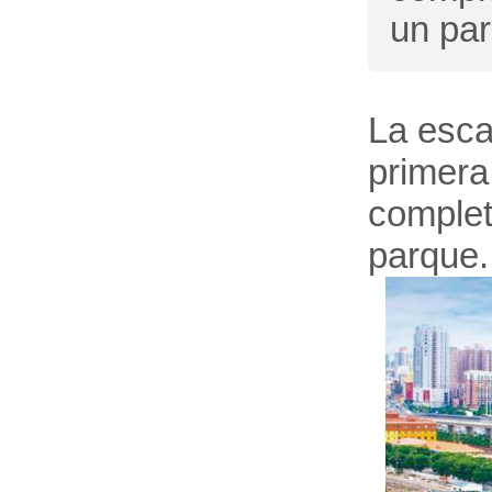
un pa
La esca
primera
comple
parqu
e
.