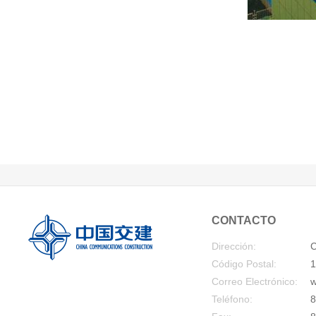
CONTACTO
Dirección:
C
Código Postal:
1
Correo Electrónico:
w
Teléfono:
8