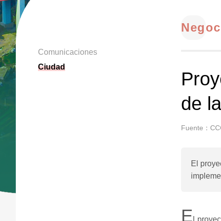
Negoc
Comunicaciones
Ciudad
Proy
de l
Fuente：CC
El proye
implemen
E
l proye