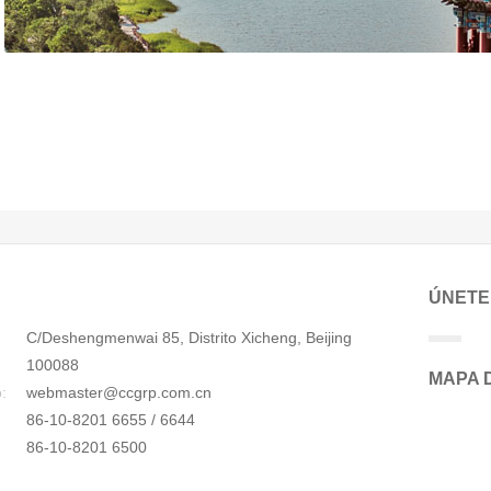
ÚNETE
C/Deshengmenwai 85, Distrito Xicheng, Beijing
100088
MAPA D
:
webmaster@ccgrp.com.cn
86-10-8201 6655 / 6644
86-10-8201 6500