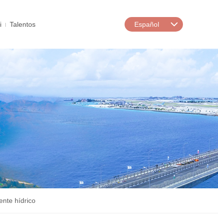
i
Talentos
Español
ente hídrico