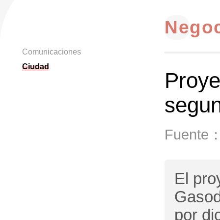
Nego
Comunicaciones
Ciudad
Proye
segun
Fuente
El pro
Gasodu
por di