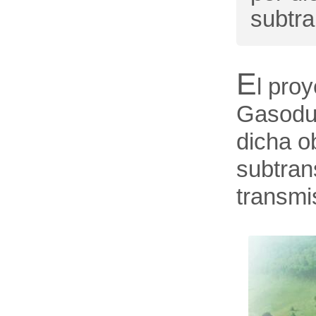
subtra
E
l pro
Gasodu
dicha o
subtran
transmi