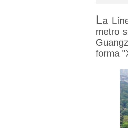
L
a Lín
metro s
Guangzh
forma "