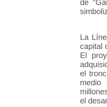
de "Gab
simboli
La Líne
capital
El pro
adquisi
el tron
medio 
millone
el desa