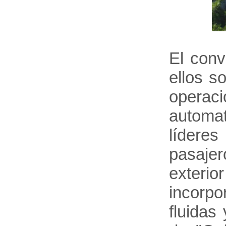
El conv
ellos s
operac
automat
líderes
pasajer
exteri
incorpo
fluidas