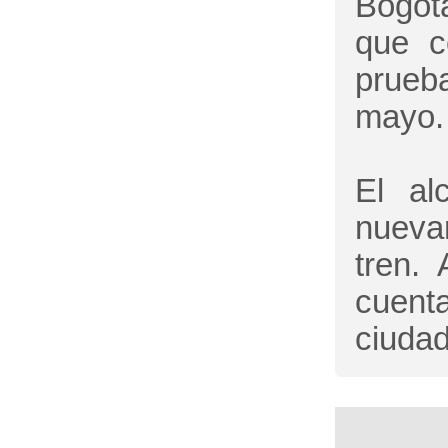
Bogot
que c
prueba
mayo.
El al
nuevam
tren.
cuent
ciudad