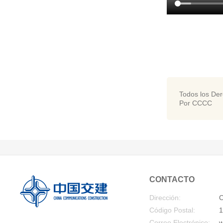
Todos los De
Por CCCC
CONTACTO
Dirección:
C
Código Postal:
1
Correo Electrónico:
w