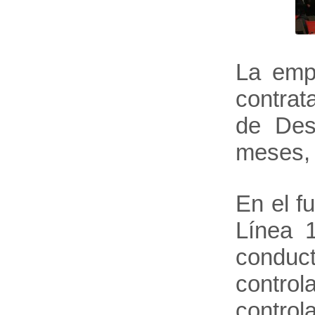
La empr
contrat
de Des
meses, 
En el f
Línea 1
conduc
control
control