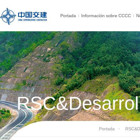
Portada
Información sobre CCCC
N
RSC&Desarroll
Portada
RSC&De