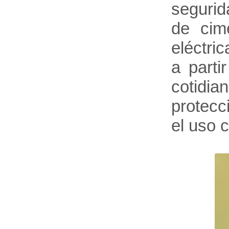
segurid
de cime
eléctri
a parti
cotidi
protecc
el uso 