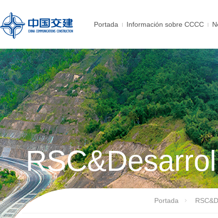
Portada
Información sobre CCCC
N
RSC&Desarroll
Portada
RSC&De