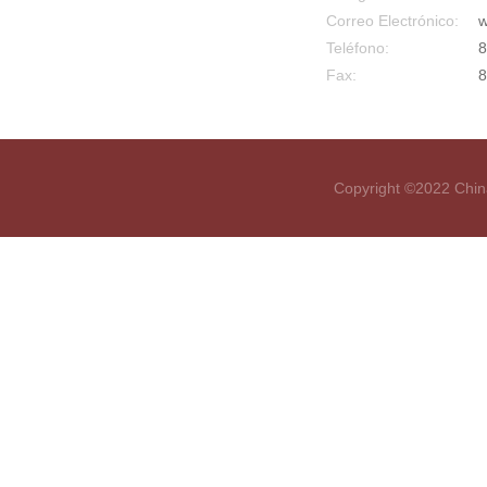
Correo Electrónico:
w
Teléfono:
8
Fax:
8
Copyright ©2022 Chin