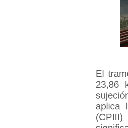
El tram
23,86 k
sujeci
aplica 
(CPIII
signifi