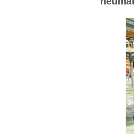
neumáti